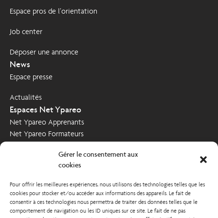
Espace pros de l’orientation
Job center
Déposer une annonce
News
Espace presse
Actualités
Espaces Net Ypareo
Net Ypareo Apprenants
Net Ypareo Formateurs
Net Ypareo Entreprises
Gérer le consentement aux
Nous contacter
cookies
Demande d’informations
Pour offrir les meilleures expériences, nous utilisons des technologies telles que les
Poser votre candidature
cookies pour stocker et/ou accéder aux informations des appareils. Le fait de
Nous soutenir
consentir à ces technologies nous permettra de traiter des données telles que le
comportement de navigation ou les ID uniques sur ce site. Le fait de ne pas
Comment nous soutenir ?