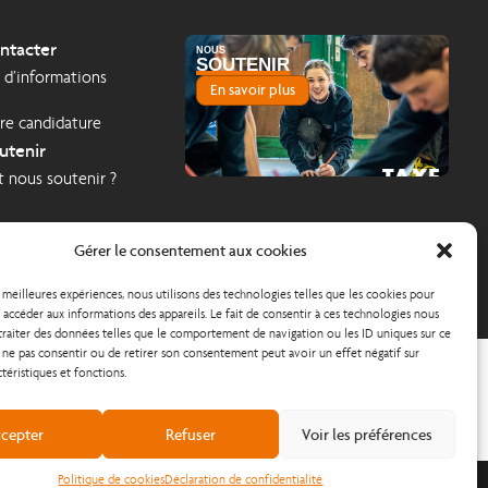
ntacter
NOUS
SOUTENIR
d’informations
En savoir plus
re candidature
utenir
TAXE
nous soutenir ?
2026
D'APPRENTISSAGE
Gérer le consentement aux cookies
s meilleures expériences, nous utilisons des technologies telles que les cookies pour
accéder aux informations des appareils. Le fait de consentir à ces technologies nous
traiter des données telles que le comportement de navigation ou les ID uniques sur ce
de ne pas consentir ou de retirer son consentement peut avoir un effet négatif sur
ctéristiques et fonctions.
cepter
Refuser
Voir les préférences
Politique de cookies
Déclaration de confidentialité