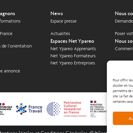
agnons
News
Nous co
 formations
Espace presse
Demande 
 France
Actualités
Poser vot
Espaces Net Ypareo
Nous so
 de l’orientation
Net Ypareo Apprenants
Comment 
Net Ypareo Formateurs
Net Ypareo Entreprises
ne annonce
Pour offrir le
stocker et/ou 
permettra de 
site. Le fait 
certaines cara
Ac