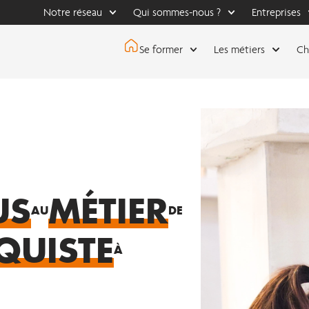
Notre réseau
Qui sommes-nous ?
Entreprises
Se former
Les métiers
Ch
US
MÉTIER
AU
DE
QUISTE
À