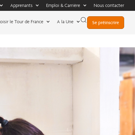
Apprenants
Emploi & Carrière
Nous contacter
oisir le Tour de France
A la Une
Se préinscrire